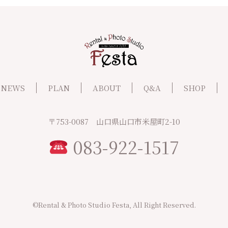
NEWS
PLAN
ABOUT
Q&A
SHOP
〒753-0087 山口県山口市米屋町2-10
083-922-1517
©Rental & Photo Studio Festa, All Right Reserved.