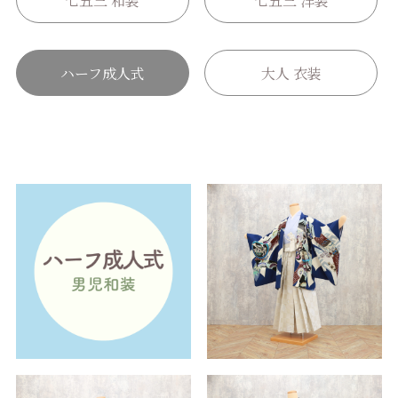
七五三 和装
七五三 洋装
ハーフ成人式
大人 衣装