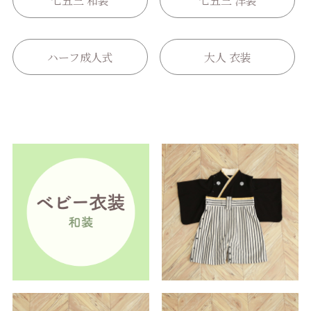
七五三 和装
七五三 洋装
ハーフ成人式
大人 衣装